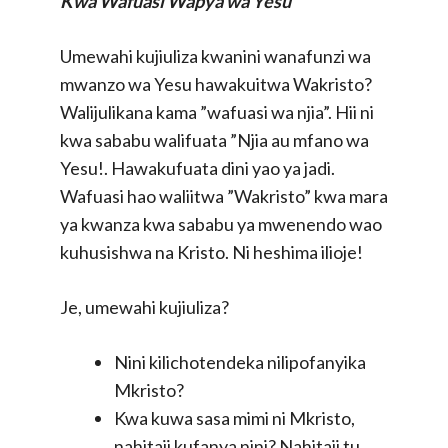
Kwa Wafuasi Wapya wa Yesu
Umewahi kujiuliza kwanini wanafunzi wa
mwanzo wa Yesu hawakuitwa Wakristo?
Walijulikana kama ”wafuasi wa njia”. Hii ni
kwa sababu walifuata ”Njia au mfano wa
Yesu!. Hawakufuata dini yao ya jadi.
Wafuasi hao waliitwa ”Wakristo” kwa mara
ya kwanza kwa sababu ya mwenendo wao
kuhusishwa na Kristo. Ni heshima ilioje!
Je, umewahi kujiuliza?
Nini kilichotendeka nilipofanyika
Mkristo?
Kwa kuwa sasa mimi ni Mkristo,
nahitaji kufanya nini? Nahitaji tu