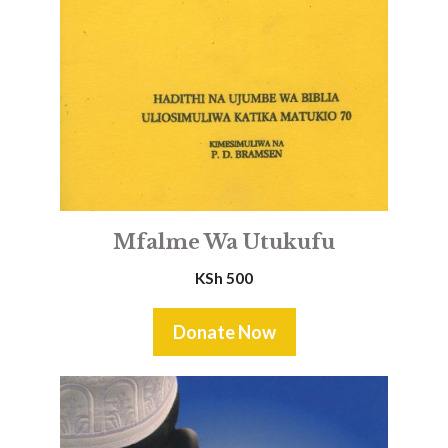
Mfalme Wa Utukufu
KSh
500
Donate Now