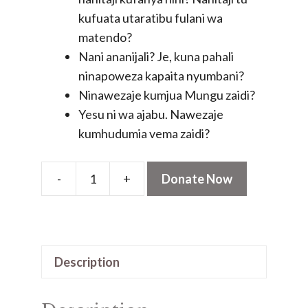
kufuata utaratibu fulani wa
matendo?
Nani ananijali? Je, kuna pahali
ninapoweza kapaita nyumbani?
Ninawezaje kumjua Mungu zaidi?
Yesu ni wa ajabu. Nawezaje
kumhudumia vema zaidi?
-
+
Donate Now
Chakula
Cha
Kila
Siku
Description
quantity